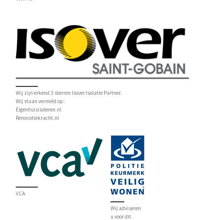
Wij zijn erkend 3 sterren Isover Isolatie Partner.
Wij staan vermeld op:
Eigenhuisisoleren.nl
Renovatiekracht.nl
VCA
Wij adviseren
u voor dit