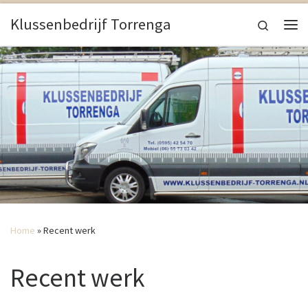
Ga naar inhoud
Klussenbedrijf Torrenga
Search
Me
Home
»
Recent werk
Recent werk